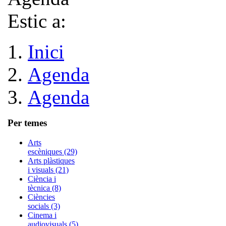
Estic a:
Inici
Agenda
Agenda
Per temes
Arts
escèniques (29)
Arts plàstiques
i visuals (21)
Ciència i
tècnica (8)
Ciències
socials (3)
Cinema i
audiovisuals (5)