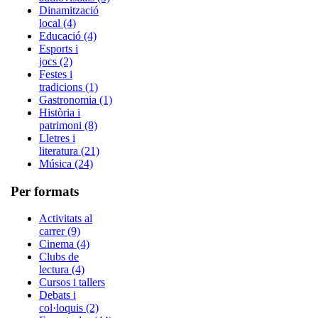
Dinamització
local (4)
Educació (4)
Esports i
jocs (2)
Festes i
tradicions (1)
Gastronomia (1)
Història i
patrimoni (8)
Lletres i
literatura (21)
Música (24)
Per formats
Activitats al
carrer (9)
Cinema (4)
Clubs de
lectura (4)
Cursos i tallers
Debats i
col·loquis (2)