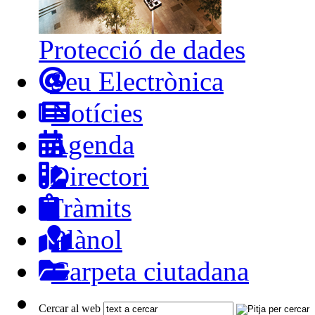
Protecció de dades
Seu Electrònica
Notícies
Agenda
Directori
Tràmits
Plànol
Carpeta ciutadana
Cercar al web