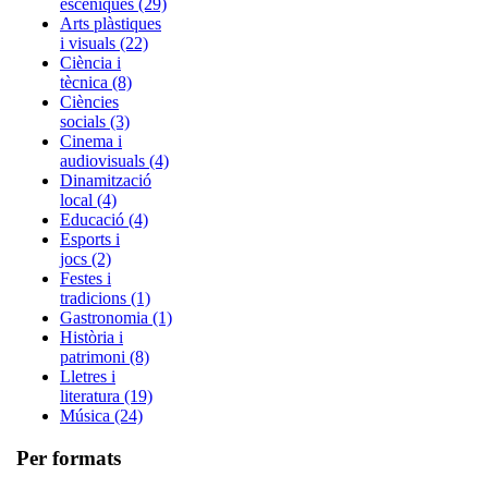
escèniques (29)
Arts plàstiques
i visuals (22)
Ciència i
tècnica (8)
Ciències
socials (3)
Cinema i
audiovisuals (4)
Dinamització
local (4)
Educació (4)
Esports i
jocs (2)
Festes i
tradicions (1)
Gastronomia (1)
Història i
patrimoni (8)
Lletres i
literatura (19)
Música (24)
Per formats